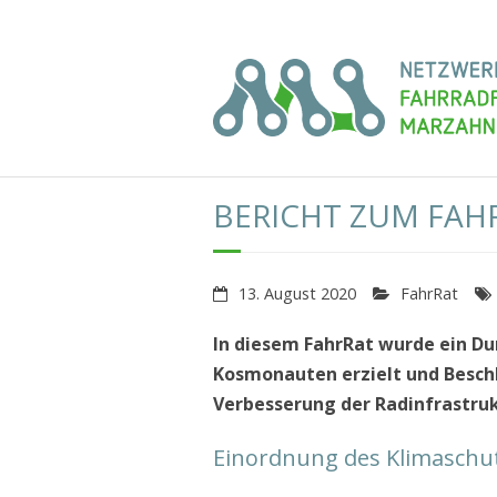
Skip
Über uns
Projekte
Kontakt
to
content
BERICHT ZUM FAHR
13. August 2020
FahrRat
In diesem FahrRat wurde ein D
Kosmonauten erzielt und Besc
Verbesserung der Radinfrastruk
Einordnung des Klimaschu