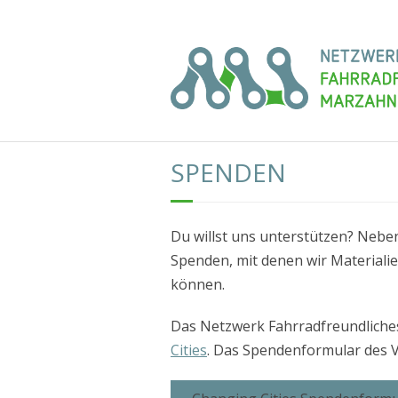
Skip
Über uns
Projekte
Kontakt
to
content
SPENDEN
Du willst uns unterstützen? Nebe
Spenden, mit denen wir Materialie
können.
Das Netzwerk Fahrradfreundliches
Cities
. Das Spendenformular des Ve